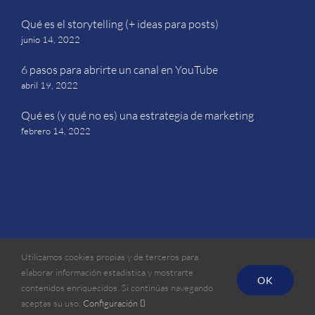
Qué es el storytelling (+ ideas para posts)
junio 14, 2022
6 pasos para abrirte un canal en YouTube
abril 19, 2022
Qué es (y qué no es) una estrategia de marketing
febrero 14, 2022
©
2026 Euro Business Market SL (EBM.SL)
Utilizamos cookies propias y de terceros para
Código MINCEX No. S349-04. Licencia Cámara de Comercio de
elaborar información estadística y mostrarte
OK
Cuba No. 241/09 Resolución del MINCEX No. 232 del 2009,
contenidos enriquecidos. Si continúas navegando
renovada Noviembre 2014
aceptas su uso.
Configuración