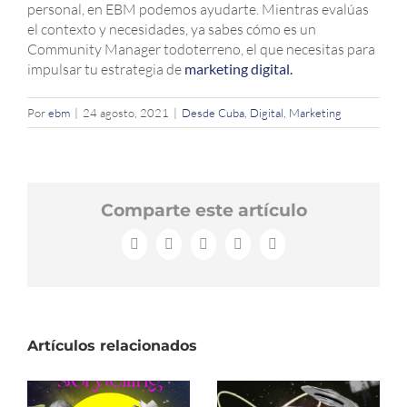
personal, en EBM podemos ayudarte. Mientras evalúas
el contexto y necesidades, ya sabes cómo es un
Community Manager todoterreno, el que necesitas para
impulsar tu estrategia de
marketing digital.
Por
ebm
|
24 agosto, 2021
|
Desde Cuba
,
Digital
,
Marketing
Comparte este artículo
Facebook
X
LinkedIn
WhatsApp
Correo
electrónico
Artículos relacionados