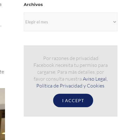
a
Archivos
Archivos
,
Por razones de privacidad
Facebook necesita tu permiso para
te
cargarse. Para más detalles, por
favor consulta nuestra
Aviso Legal,
Política de Privacidad y Cookies
.
I ACCEPT