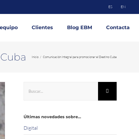
ES
EN
 equipo
Clientes
Blog EBM
Contacta
o Cuba
Inicio
Comunicación Integral para promocionar el Destino Cuba
Buscar:
Últimas novedades sobre…
Digital