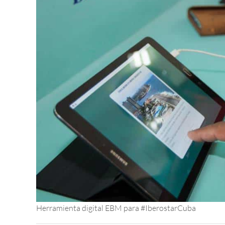
Herramienta digital EBM para #IberostarCuba