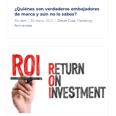
¿Quiénes son verdaderos embajadores
de marca y aún no lo sabes?
Por
ebm
|
30 marzo, 2021
|
Desde Cuba
,
Marketing
,
Reinvéntate