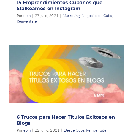
15 Emprendimientos Cubanos que
Stalkeamos en Instagram
Por
ebm
|
27 julio, 2021
|
Marketing
,
Negocios en Cuba
,
Reinvéntate
6 Trucos para Hacer Títulos Exitosos en
Blogs
Por
ebm
|
22 junio, 2021
|
Desde Cuba
,
Reinvéntate