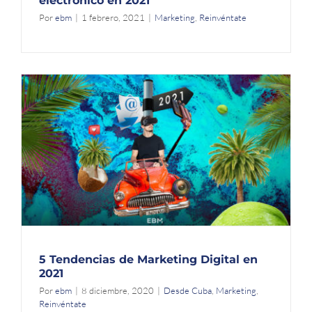
electrónico en 2021
Por
ebm
|
1 febrero, 2021
|
Marketing
,
Reinvéntate
5 Tendencias de Marketing Digital en
2021
Por
ebm
|
8 diciembre, 2020
|
Desde Cuba
,
Marketing
,
Reinvéntate