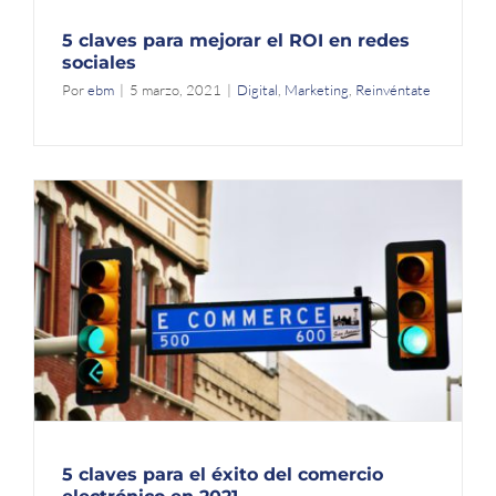
5 claves para mejorar el ROI en redes
sociales
Por
ebm
|
5 marzo, 2021
|
Digital
,
Marketing
,
Reinvéntate
5 claves para el éxito del comercio